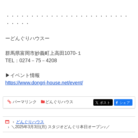
・・・・・・・・・・・・・・・・・・・・・・・・・
・・・・・
ーどんぐりハウスー
群馬県富岡市妙義町上高田1070‐１
TEL：0274－75－4208
▶イベント情報
https://www.dongri-house.net/event/
パーマリンク
どんぐりハウス
entry461
ポスト
シェア
entry461
entry461
どんぐりハウス
Home
＼2025年3月3日(月) スタジオどんぐり本日オープン♪／