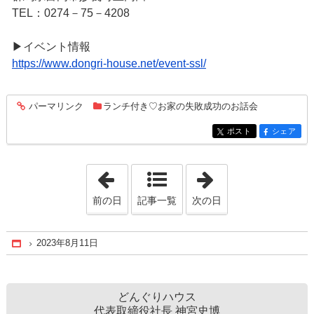
TEL：0274－75－4208
▶イベント情報
https://www.dongri-house.net/event-ssl/
パーマリンク
ランチ付き♡お家の失敗成功のお話会
entry329
ポスト
シェア
entry329
entry329
「2023年8月10日」
「2023年8月13日
前の日
記事一覧
次の日
2023年8月11日
Home
どんぐりハウス
代表取締役社長 神宮史博