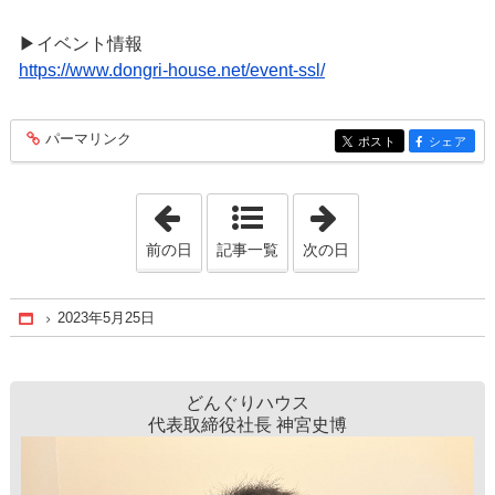
▶イベント情報
https://www.dongri-house.net/event-ssl/
パーマリンク
entry261
ポスト
シェア
entry261
entry261
「2023年5月23日」
「2023年5月26日
前の日
記事一覧
次の日
2023年5月25日
Home
どんぐりハウス
代表取締役社長 神宮史博