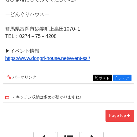
ーどんぐりハウスー
群馬県富岡市妙義町上高田1070‐１
TEL：0274－75－4208
▶イベント情報
https://www.dongri-house.net/event-ssl/
パーマリンク
entry232
ポスト
シェア
entry232
entry232
キッチン収納は多めが助かりますね♪
Home
PageTop
「ほっと一息つく畳」
「キッチンから