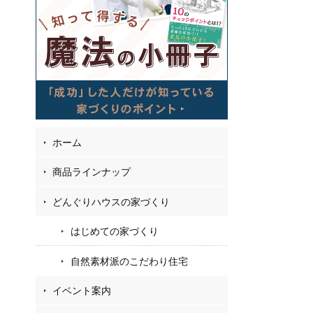
02
7
42
お
フ
ホーム
商品ラインナップ
どんぐりハウスの家づくり
はじめての家づくり
自然素材派のこだわり住宅
イベント案内