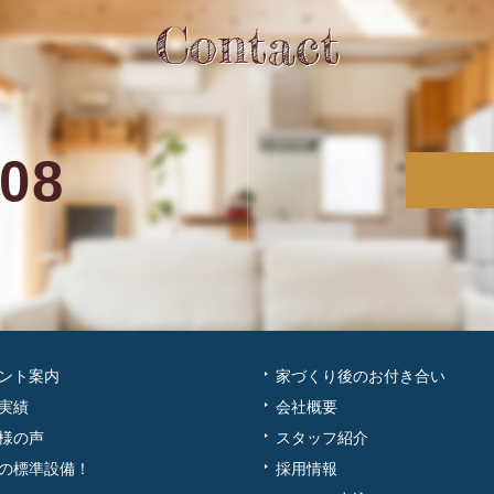
Contact
208
ント案内
家づくり後のお付き合い
実績
会社概要
様の声
スタッフ紹介
の標準設備！
採用情報