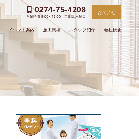
0274-75-4208
お問合せ
営業時間 9:00～18:00 定休日 水曜日
イベント案内
施工実績
スタッフ紹介
会社概要
会社概要
お電
ご予
問